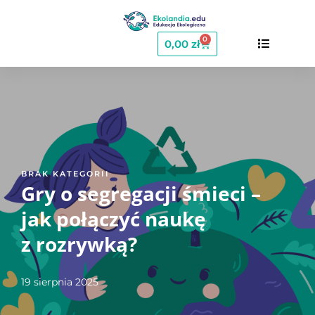
0
0,00
zł
BRAK KATEGORII
Gry o segregacji śmieci –
jak połączyć naukę
z rozrywką?
19 sierpnia 2025