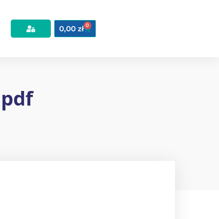
0
0,00
zł
 pdf