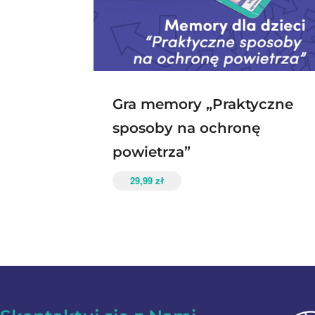
Gra memory „Praktyczne
sposoby na ochronę
powietrza”
29,99
zł