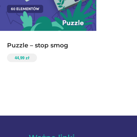
Puzzle – stop smog
44,99
zł