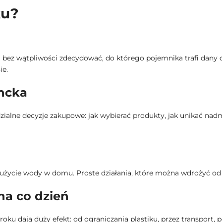
ku?
 i bez wątpliwości zdecydować, do którego pojemnika trafi dany
ie.
ncka
alne decyzje zakupowe: jak wybierać produkty, jak unikać nadmia
zużycie wody w domu. Proste działania, które można wdrożyć od r
na co dzień
roku dają duży efekt: od ograniczania plastiku, przez transport,