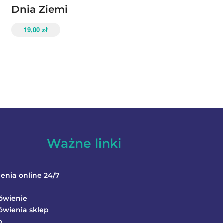
Dnia Ziemi
19,00
zł
Ważne linki
lenia online 24/7
l
ówienie
wienia sklep
p