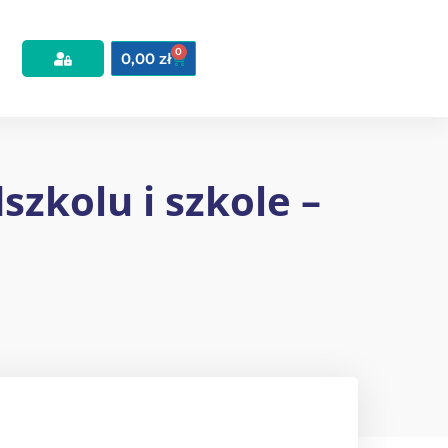
0
0,00
zł
zkolu i szkole –