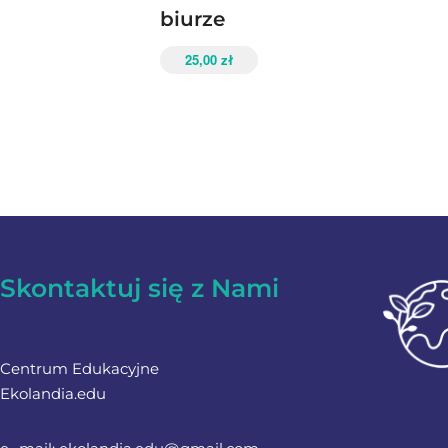
biurze
25,00
zł
Skontaktuj się z Nami
Centrum Edukacyjne
Ekolandia.edu