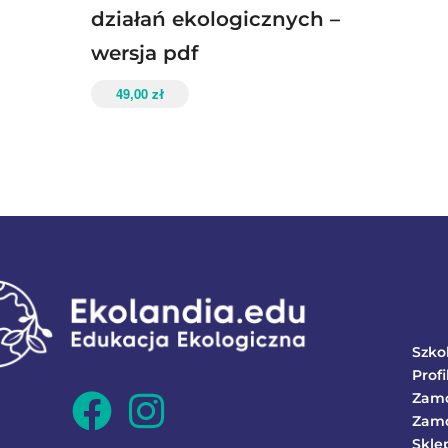
działań ekologicznych –
wersja pdf
49,00
zł
Szko
Profi
Zam
Zamó
Skle